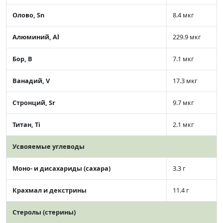
Олово, Sn
8.4 мкг
Алюминий, Al
229.9 мкг
Бор, B
7.1 мкг
Ванадий, V
17.3 мкг
Стронций, Sr
9.7 мкг
Титан, Ti
2.1 мкг
Усвояемые углеводы
Моно- и дисахариды (сахара)
3.3 г
Крахмал и декстрины
11.4 г
Стеролы (стерины)