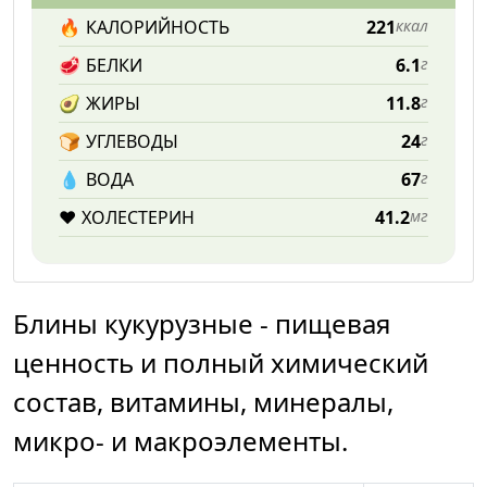
🔥
КАЛОРИЙНОСТЬ
221
ккал
🥩
БЕЛКИ
6.1
г
🥑
ЖИРЫ
11.8
г
🍞
УГЛЕВОДЫ
24
г
💧️
ВОДА
67
г
❤️
ХОЛЕСТЕРИН
41.2
мг
Блины кукурузные - пищевая
ценность и полный химический
состав, витамины, минералы,
микро- и макроэлементы.