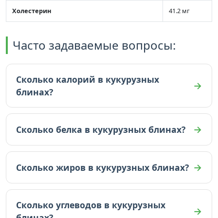
Холестерин
41.2 мг
Часто задаваемые вопросы:
Сколько калорий в кукурузных
блинах?
В кукурузных блинах 221 ккал (на 100г).
Сколько белка в кукурузных блинах?
В кукурузных блинах 6.1 граммов белка (на
100г).
Сколько жиров в кукурузных блинах?
В кукурузных блинах 11.8 граммов жиров (на
100г).
Сколько углеводов в кукурузных
блинах?