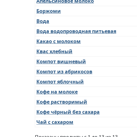
Апельсиновое молоко
Боржоми
Вода
Вода водопроводная питьевая
Какао с молоком
Квас хлебный
Компот вишневый
Компот из абрикосов
Компот яблочный
Кофе на молоке
Кофе растворимый
Кофе чёрный без сахара
Чай с сахаром
Показаны продукты с 1 до 13 из 13