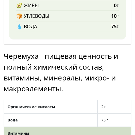
🥑
ЖИРЫ
0
г
🍞
УГЛЕВОДЫ
10
г
💧️
ВОДА
75
г
Черемуха - пищевая ценность и
полный химический состав,
витамины, минералы, микро- и
макроэлементы.
Органические кислоты
2 г
Вода
75 г
Витамины