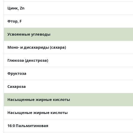
Цинк, Zn
Фтор, F
Усвояемые углеводы
Моно- и дисахариды (сахара)
Глюкоза (декстроза)
Фруктоза
Сахароза
Насыщенные жирные кислоты
Насыщеные жирные кислоты
16:0 Пальмитиновая