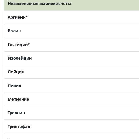
Незаменимые аминокислоты
Аргинин*
Валин
Гистидин*
Изолейцин
Лейцин
Лизин
Метионин
Треонин
Триптофан