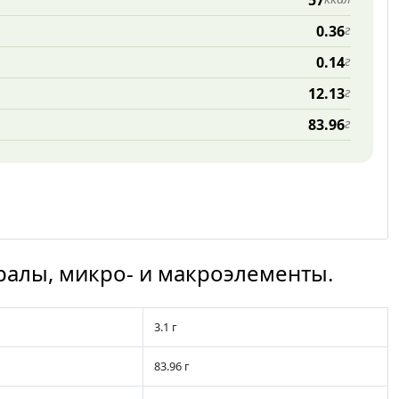
57
0.36
г
0.14
г
12.13
г
83.96
г
ралы, микро- и макроэлементы.
3.1 г
83.96 г