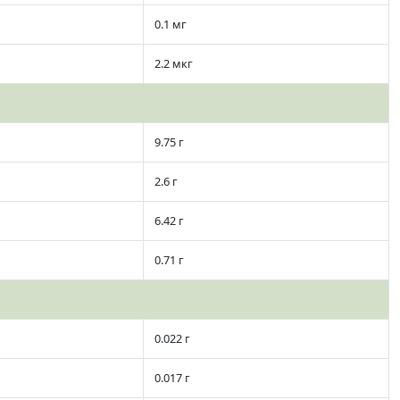
0.1 мг
2.2 мкг
9.75 г
2.6 г
6.42 г
0.71 г
0.022 г
0.017 г