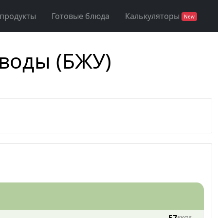
 продукты
Готовые блюда
Калькуляторы
New
еводы (БЖУ)
ккал