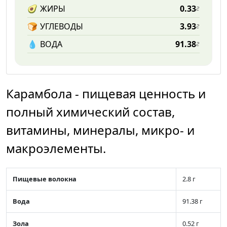
🥑
ЖИРЫ
0.33
г
🍞
УГЛЕВОДЫ
3.93
г
💧️
ВОДА
91.38
г
Карамбола - пищевая ценность и
полный химический состав,
витамины, минералы, микро- и
макроэлементы.
Пищевые волокна
2.8 г
Вода
91.38 г
Зола
0.52 г