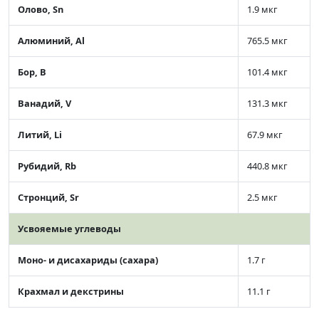
Олово, Sn
1.9 мкг
Алюминий, Al
765.5 мкг
Бор, B
101.4 мкг
Ванадий, V
131.3 мкг
Литий, Li
67.9 мкг
Рубидий, Rb
440.8 мкг
Стронций, Sr
2.5 мкг
Усвояемые углеводы
Моно- и дисахариды (сахара)
1.7 г
Крахмал и декстрины
11.1 г