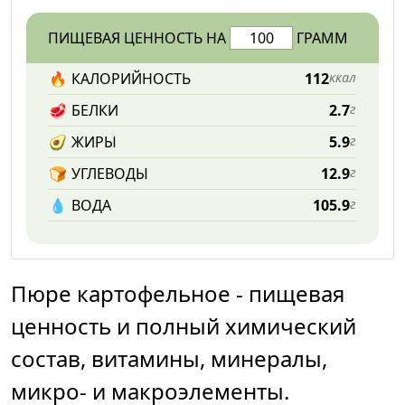
ПИЩЕВАЯ ЦЕННОСТЬ НА
ГРАММ
🔥
КАЛОРИЙНОСТЬ
112
ккал
🥩
БЕЛКИ
2.7
г
🥑
ЖИРЫ
5.9
г
🍞
УГЛЕВОДЫ
12.9
г
💧️
ВОДА
105.9
г
Пюре картофельное - пищевая
ценность и полный химический
состав, витамины, минералы,
микро- и макроэлементы.