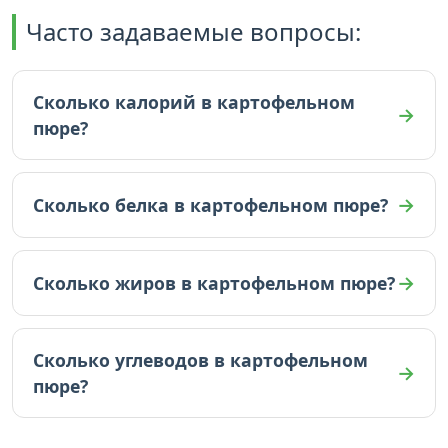
Часто задаваемые вопросы:
Сколько калорий в картофельном
пюре?
В картофельном пюре 112 ккал (на 100г).
Сколько белка в картофельном пюре?
В картофельном пюре 2.7 граммов белка (на
100г).
Сколько жиров в картофельном пюре?
В картофельном пюре 5.9 граммов жиров (на
100г).
Сколько углеводов в картофельном
пюре?
В картофельном пюре 12.9 граммов углеводов