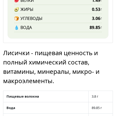
🥩
БЕЛКИ
1.49
🥑
ЖИРЫ
0.53
г
🍞
УГЛЕВОДЫ
3.06
г
💧️
ВОДА
89.85
г
Лисички - пищевая ценность и
полный химический состав,
витамины, минералы, микро- и
макроэлементы.
Пищевые волокна
3.8 г
Вода
89.85 г