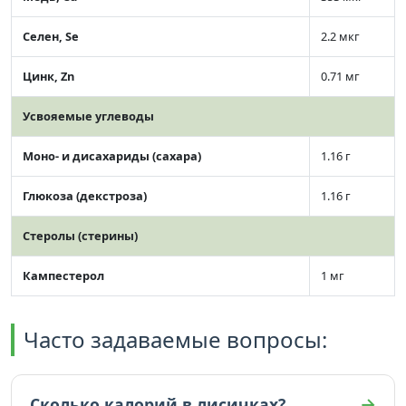
Селен, Se
2.2 мкг
Цинк, Zn
0.71 мг
Усвояемые углеводы
Моно- и дисахариды (сахара)
1.16 г
Глюкоза (декстроза)
1.16 г
Стеролы (стерины)
Кампестерол
1 мг
Часто задаваемые вопросы:
Сколько калорий в лисичках?