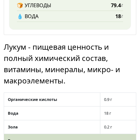
🍞
УГЛЕВОДЫ
79.4
г
💧️
ВОДА
18
г
Лукум - пищевая ценность и
полный химический состав,
витамины, минералы, микро- и
макроэлементы.
Органические кислоты
0.9 г
Вода
18 г
Зола
0.2 г