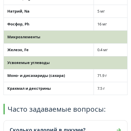
Натрий, Na
5 мг
Фосфор, Ph
16 мг
Микроэлементы
Железо, Fe
0.4 мг
Усвояемые углеводы
Моно- и дисахариды (сахара)
71.9 г
Крахмал и декстрины
7.5 г
Часто задаваемые вопросы:
Сколько калорий в лукуме?