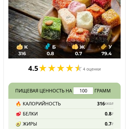
4.5
4
оценки
ПИЩЕВАЯ ЦЕННОСТЬ НА
ГРАММ
🔥
КАЛОРИЙНОСТЬ
316
ккал
🥩
БЕЛКИ
0.8
г
🥑
ЖИРЫ
0.7
г