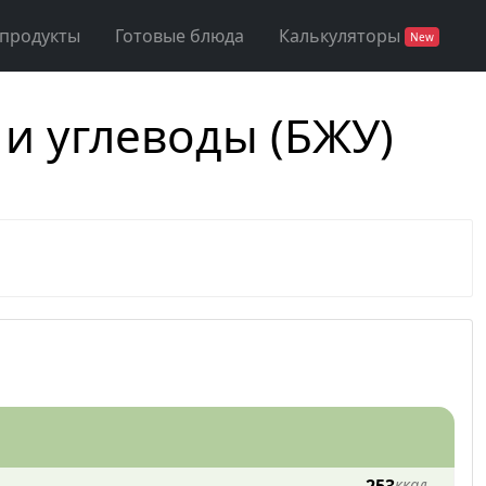
 продукты
Готовые блюда
Калькуляторы
New
 и углеводы (БЖУ)
ккал