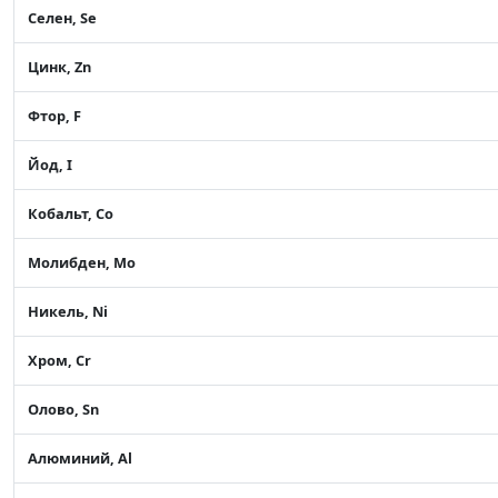
Селен, Se
Цинк, Zn
Фтор, F
Йод, I
Кобальт, Co
Молибден, Mo
Никель, Ni
Хром, Cr
Олово, Sn
Алюминий, Al