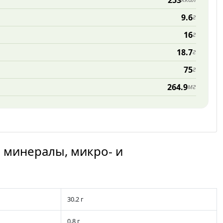
253
9.6
г
16
г
18.7
г
75
г
264.9
мг
 минералы, микро- и
30.2 г
0.8 г