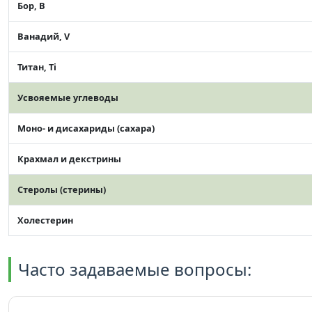
Бор, B
Ванадий, V
Титан, Ti
Усвояемые углеводы
Моно- и дисахариды (сахара)
Крахмал и декстрины
Стеролы (стерины)
Холестерин
Часто задаваемые вопросы: