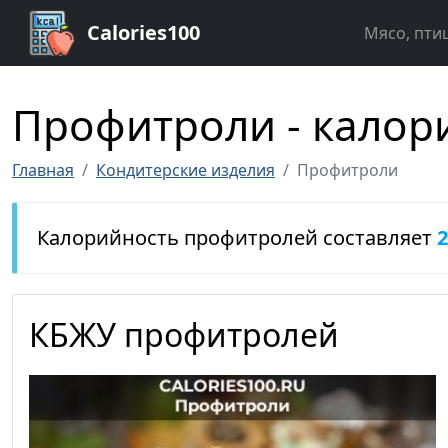
Calories100
Мясо, пти
Профитроли - калори
Главная
Кондитерские изделия
Профитроли
Калорийность профитролей составляет
2
КБЖУ профитролей