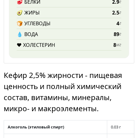
🥩
БЕЛКИ
2.9
г
🥑
ЖИРЫ
2.5
г
🍞
УГЛЕВОДЫ
4
г
💧️
ВОДА
89
г
❤️
ХОЛЕСТЕРИН
8
мг
Кефир 2,5% жирности - пищевая
ценность и полный химический
состав, витамины, минералы,
микро- и макроэлементы.
Алкоголь (этиловый спирт)
0.03 г