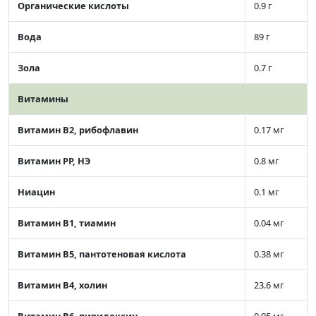
Органические кислоты
0.9 г
Вода
89 г
Зола
0.7 г
Витамины
Витамин В2, рибофлавин
0.17 мг
Витамин РР, НЭ
0.8 мг
Ниацин
0.1 мг
Витамин В1, тиамин
0.04 мг
Витамин В5, пантотеновая кислота
0.38 мг
Витамин В4, холин
23.6 мг
Витамин В6, пиридоксин
0.05 мг