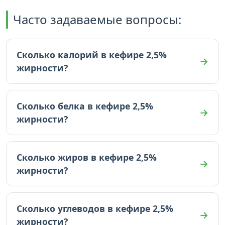
Часто задаваемые вопросы:
Сколько калорий в кефире 2,5%
жирности?
В кефире 2,5% жирности 53 ккал (на 100г).
Сколько белка в кефире 2,5%
жирности?
В кефире 2,5% жирности 2.9 граммов белка (на
100г).
Сколько жиров в кефире 2,5%
жирности?
В кефире 2,5% жирности 2.5 граммов жиров (на
100г).
Сколько углеводов в кефире 2,5%
жирности?