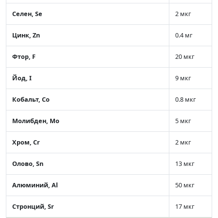
Селен, Se
2 мкг
Цинк, Zn
0.4 мг
Фтор, F
20 мкг
Йод, I
9 мкг
Кобальт, Co
0.8 мкг
Молибден, Mo
5 мкг
Хром, Cr
2 мкг
Олово, Sn
13 мкг
Алюминий, Al
50 мкг
Стронций, Sr
17 мкг