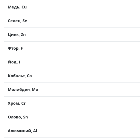
Медь, Cu
Селен, Se
Цинк, Zn
Фтор, F
Йод, I
Кобальт, Co
Молибден, Mo
Хром, Cr
Олово, Sn
Алюминий, Al