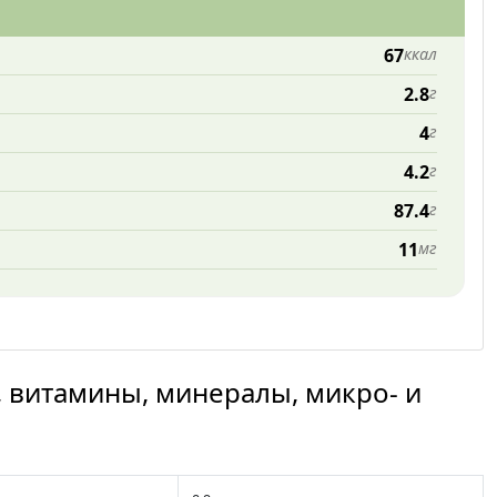
67
ккал
2.8
г
4
г
4.2
г
87.4
г
11
мг
, витамины, минералы, микро- и