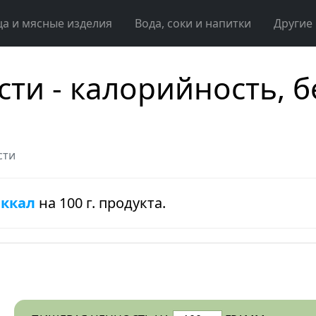
ца и мясные изделия
Вода, соки и напитки
Другие
ти - калорийность, б
сти
 ккал
на 100 г. продукта.