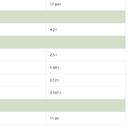
17 мкг
4.2 г
2.5 г
1.44 г
0.12 г
0.107 г
11 мг