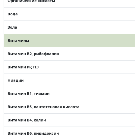
Органические кислоты
Вода
Зола
Витамины
Витамин В2, рибофлавин
Витамин РР, НЭ
Ниацин
Витамин В1, тиамин
Витамин В5, пантотеновая кислота
Витамин В4, холин
Витамин В6, пиридоксин