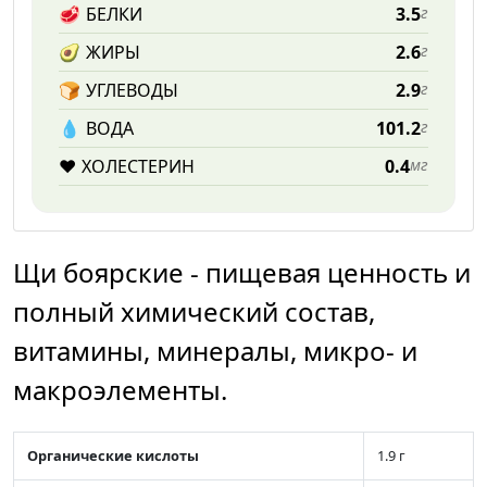
🥩
БЕЛКИ
3.5
г
🥑
ЖИРЫ
2.6
г
🍞
УГЛЕВОДЫ
2.9
г
💧️
ВОДА
101.2
г
❤️
ХОЛЕСТЕРИН
0.4
мг
Щи боярские - пищевая ценность и
полный химический состав,
витамины, минералы, микро- и
макроэлементы.
Органические кислоты
1.9 г