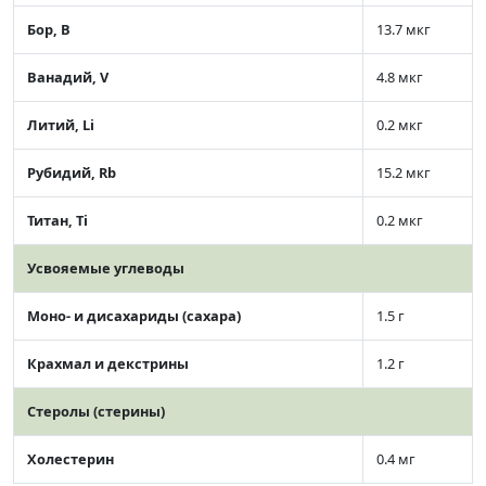
Бор, B
13.7 мкг
Ванадий, V
4.8 мкг
Литий, Li
0.2 мкг
Рубидий, Rb
15.2 мкг
Титан, Ti
0.2 мкг
Усвояемые углеводы
Моно- и дисахариды (сахара)
1.5 г
Крахмал и декстрины
1.2 г
Стеролы (стерины)
Холестерин
0.4 мг