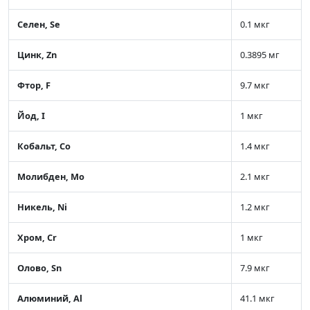
Селен, Se
0.1 мкг
Цинк, Zn
0.3895 мг
Фтор, F
9.7 мкг
Йод, I
1 мкг
Кобальт, Co
1.4 мкг
Молибден, Mo
2.1 мкг
Никель, Ni
1.2 мкг
Хром, Cr
1 мкг
Олово, Sn
7.9 мкг
Алюминий, Al
41.1 мкг