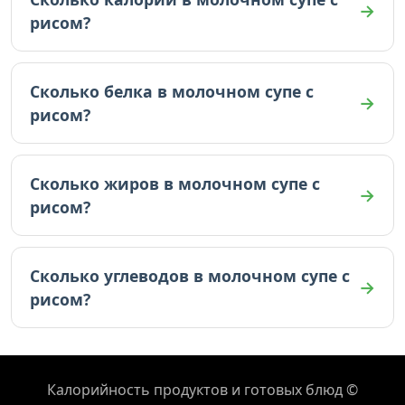
рисом?
В молочном супе с рисом 61.9 ккал (на 100г).
Сколько белка в молочном супе с
рисом?
В молочном супе с рисом 2.2 граммов белка (на
100г).
Сколько жиров в молочном супе с
рисом?
В молочном супе с рисом 2.8 граммов жиров
(на 100г).
Сколько углеводов в молочном супе с
рисом?
В молочном супе с рисом 7.5 граммов
углеводов (на 100г).
Калорийность продуктов и готовых блюд ©