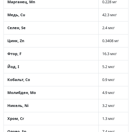
Марганец, Mn
0.228 мг
Медь, Cu
42.3 мкг
Селен, Se
2.4 мкг
Цинк, Zn
0.3408 мг
Фтор, F
16.3 мкг
Йод, I
5.2 мкг
Кобальт, Co
0.9 мкг
Молибден, Mo
4.9 мкг
Никель, Ni
3.2 мкг
Хром, Cr
1.3 мкг
Олово, Sn
7.4 мкг