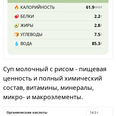
🔥
КАЛОРИЙНОСТЬ
61.9
ккал
🥩
БЕЛКИ
2.2
г
🥑
ЖИРЫ
2.8
г
🍞
УГЛЕВОДЫ
7.5
г
💧️
ВОДА
85.3
г
Суп молочный с рисом - пищевая
ценность и полный химический
состав, витамины, минералы,
микро- и макроэлементы.
Органические кислоты
14.3 г