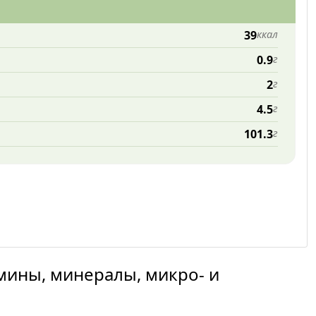
39
ккал
0.9
г
2
г
4.5
г
101.3
г
мины, минералы, микро- и