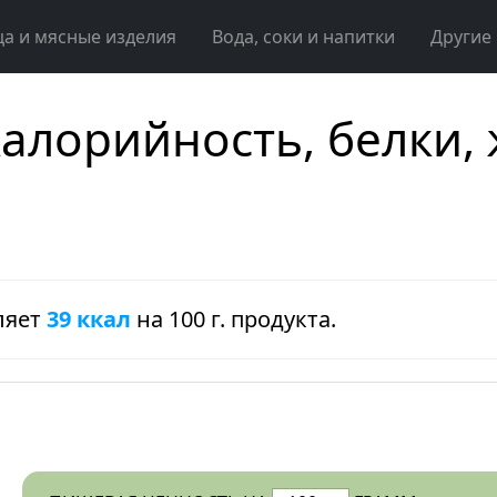
ца и мясные изделия
Вода, соки и напитки
Другие
калорийность, белки,
ляет
39 ккал
на 100 г. продукта.