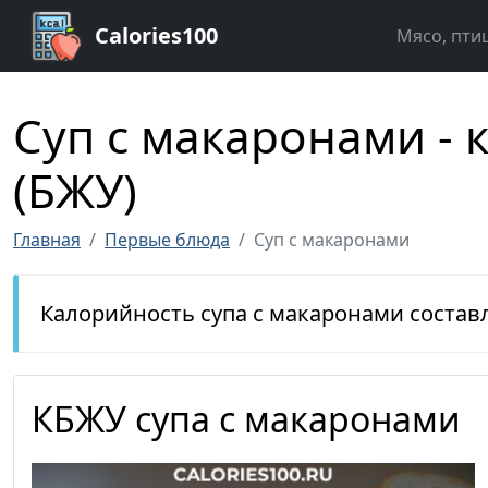
Calories100
Мясо, пти
Суп с макаронами - 
(БЖУ)
Главная
Первые блюда
Суп с макаронами
Калорийность супа с макаронами состав
КБЖУ супа с макаронами