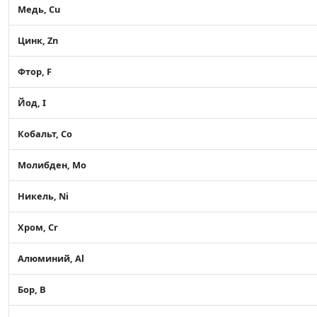
Медь, Cu
Цинк, Zn
Фтор, F
Йод, I
Кобальт, Co
Молибден, Mo
Никель, Ni
Хром, Cr
Алюминий, Al
Бор, B