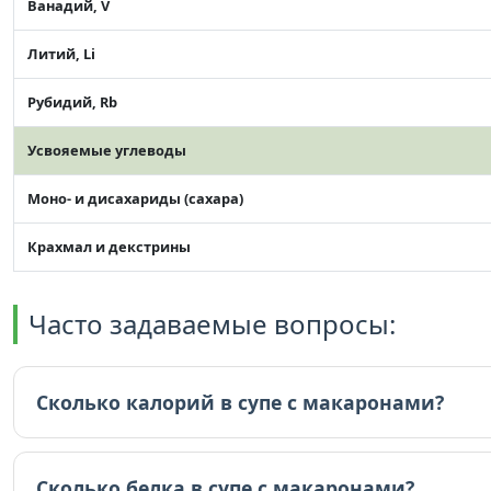
Ванадий, V
Литий, Li
Рубидий, Rb
Усвояемые углеводы
Моно- и дисахариды (сахара)
Крахмал и декстрины
Часто задаваемые вопросы:
Сколько калорий в супе с макаронами?
В супе с макаронами 39 ккал (на 100г).
Сколько белка в супе с макаронами?