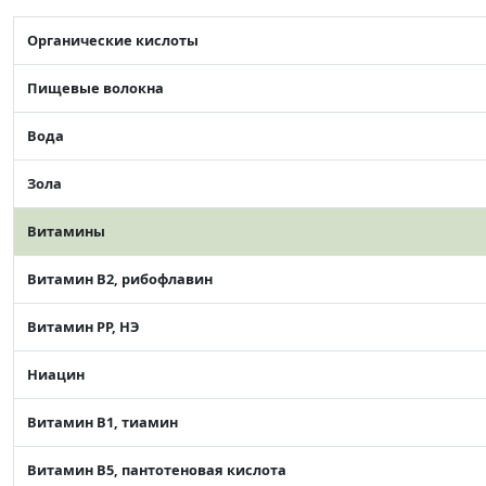
Органические кислоты
Пищевые волокна
Вода
Зола
Витамины
Витамин В2, рибофлавин
Витамин РР, НЭ
Ниацин
Витамин В1, тиамин
Витамин В5, пантотеновая кислота