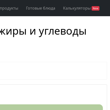
 продукты
Готовые блюда
Калькуляторы
New
 жиры и углеводы