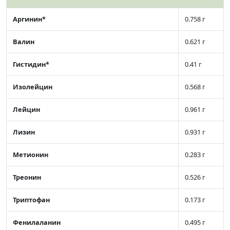
Аргинин*
0.758 г
Валин
0.621 г
Гистидин*
0.41 г
Изолейцин
0.568 г
Лейцин
0.961 г
Лизин
0.931 г
Метионин
0.283 г
Треонин
0.526 г
Триптофан
0.173 г
Фенилаланин
0.495 г