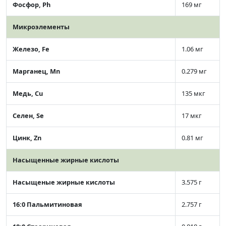
Фосфор, Ph
169 мг
Микроэлементы
Железо, Fe
1.06 мг
Марганец, Mn
0.279 мг
Медь, Cu
135 мкг
Селен, Se
17 мкг
Цинк, Zn
0.81 мг
Насыщенные жирные кислоты
Насыщеные жирные кислоты
3.575 г
16:0 Пальмитиновая
2.757 г