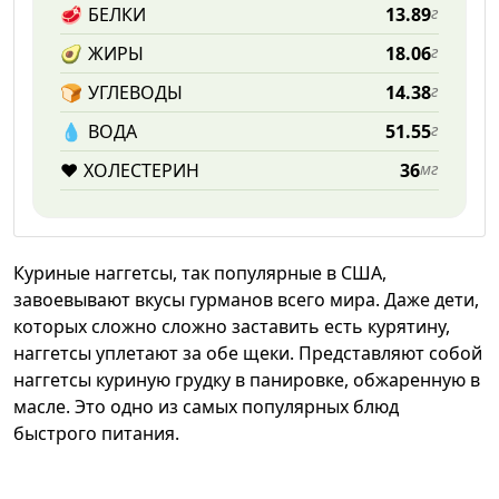
🥩
БЕЛКИ
13.89
г
🥑
ЖИРЫ
18.06
г
🍞
УГЛЕВОДЫ
14.38
г
💧️
ВОДА
51.55
г
❤️
ХОЛЕСТЕРИН
36
мг
Куриные наггетсы, так популярные в США,
завоевывают вкусы гурманов всего мира. Даже дети,
которых сложно сложно заставить есть курятину,
наггетсы уплетают за обе щеки. Представляют собой
наггетсы куриную грудку в панировке, обжаренную в
масле. Это одно из самых популярных блюд
быстрого питания.