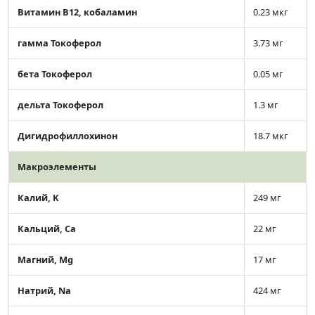
Витамин В12, кобаламин
0.23 мкг
гамма Токоферол
3.73 мг
бета Токоферол
0.05 мг
дельта Токоферол
1.3 мг
Дигидрофиллохинон
18.7 мкг
Макроэлементы
Калий, K
249 мг
Кальций, Ca
22 мг
Магний, Mg
17 мг
Натрий, Na
424 мг