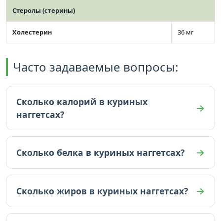
Стеролы (стерины)
Холестерин
36 мг
Часто задаваемые вопросы:
Сколько калорий в куриных
наггетсах?
В куриных наггетсах 276 ккал (на 100г).
Сколько белка в куриных наггетсах?
В куриных наггетсах 13.89 граммов белка (на
100г).
Сколько жиров в куриных наггетсах?
В куриных наггетсах 18.06 граммов жиров (на