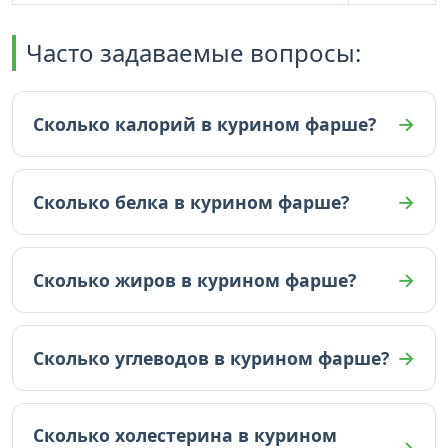
Часто задаваемые вопросы:
Сколько калорий в курином фарше?
В курином фарше 143 ккал (на 100г).
Сколько белка в курином фарше?
В курином фарше 17.44 граммов белка (на 100г).
Сколько жиров в курином фарше?
В курином фарше 8.1 граммов жиров (на 100г).
Сколько углеводов в курином фарше?
В курином фарше 0.04 граммов углеводов (на
100г).
Сколько холестерина в курином