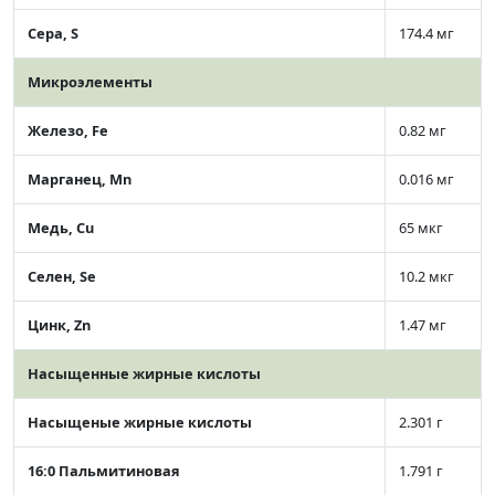
Сера, S
174.4 мг
Микроэлементы
Железо, Fe
0.82 мг
Марганец, Mn
0.016 мг
Медь, Cu
65 мкг
Селен, Se
10.2 мкг
Цинк, Zn
1.47 мг
Насыщенные жирные кислоты
Насыщеные жирные кислоты
2.301 г
16:0 Пальмитиновая
1.791 г