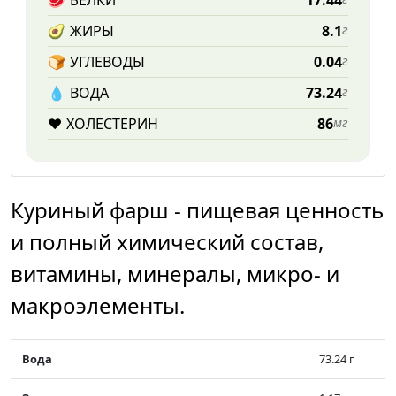
🥩
БЕЛКИ
17.44
🥑
ЖИРЫ
8.1
г
🍞
УГЛЕВОДЫ
0.04
г
💧️
ВОДА
73.24
г
❤️
ХОЛЕСТЕРИН
86
мг
Куриный фарш - пищевая ценность
и полный химический состав,
витамины, минералы, микро- и
макроэлементы.
Вода
73.24 г