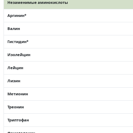
Незаменимые аминокислоты
Аргинин*
Валин
Гистидин*
Изолейцин
Лейцин
Лизин
Метионин
Треонин
Триптофан
Фенилаланин