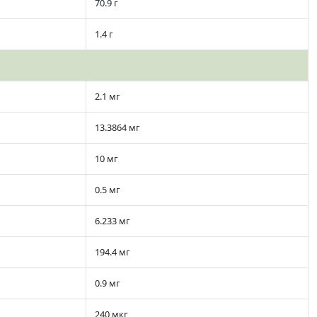
70.9 г
1.4 г
2.1 мг
13.3864 мг
10 мг
0.5 мг
6.233 мг
194.4 мг
0.9 мг
240 мкг