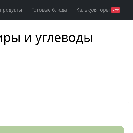
 продукты
Готовые блюда
Калькуляторы
New
иры и углеводы