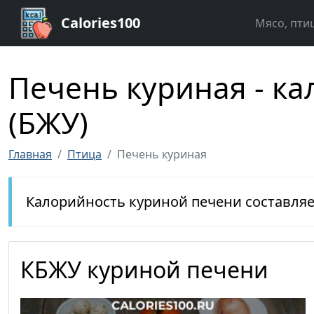
Calories100
Мясо, пти
Печень куриная - ка
(БЖУ)
Главная
Птица
Печень куриная
Калорийность куриной печени составля
КБЖУ куриной печени