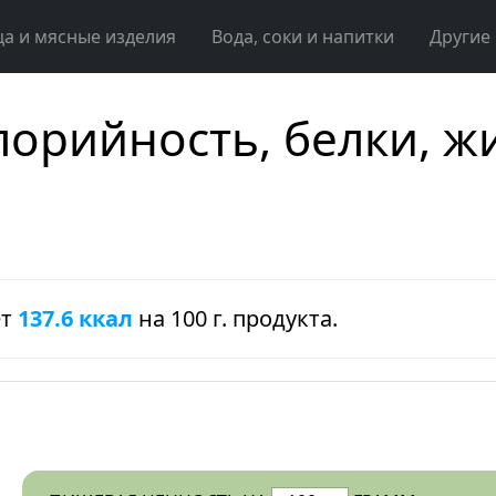
ца и мясные изделия
Вода, соки и напитки
Другие
лорийность, белки, ж
ет
137.6 ккал
на 100 г. продукта.