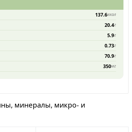
137.6
ккал
20.4
г
5.9
г
0.73
г
70.9
г
350
мг
ины, минералы, микро- и