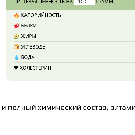
ПИЩЕВАЯ ЦЕННОСТЬ НА
ГРАММ
🔥
КАЛОРИЙНОСТЬ
🥩
БЕЛКИ
🥑
ЖИРЫ
🍞
УГЛЕВОДЫ
💧️
ВОДА
❤️
ХОЛЕСТЕРИН
 и полный химический состав, витам