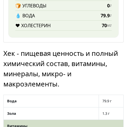
🍞
УГЛЕВОДЫ
0
г
💧️
ВОДА
79.9
г
❤️
ХОЛЕСТЕРИН
70
мг
Хек - пищевая ценность и полный
химический состав, витамины,
минералы, микро- и
макроэлементы.
Вода
79.9 г
Зола
1.3 г
Витамины