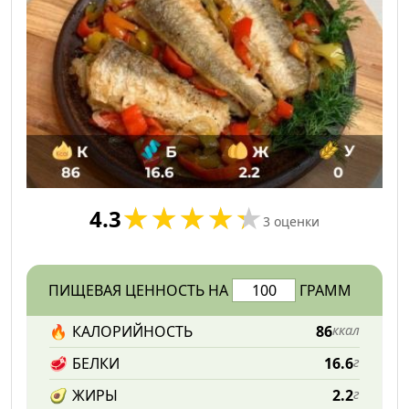
4.3
3
оценки
ПИЩЕВАЯ ЦЕННОСТЬ НА
ГРАММ
🔥
КАЛОРИЙНОСТЬ
86
ккал
🥩
БЕЛКИ
16.6
г
🥑
ЖИРЫ
2.2
г