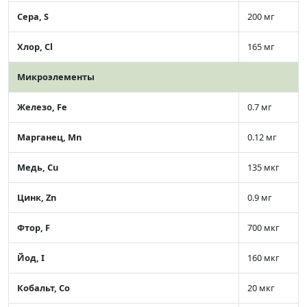
Сера, S
200 мг
Хлор, Cl
165 мг
Микроэлементы
Железо, Fe
0.7 мг
Марганец, Mn
0.12 мг
Медь, Cu
135 мкг
Цинк, Zn
0.9 мг
Фтор, F
700 мкг
Йод, I
160 мкг
Кобальт, Co
20 мкг