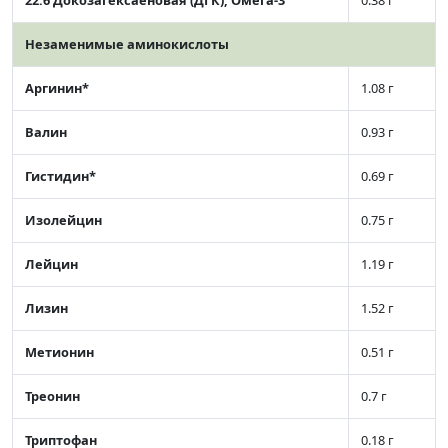
22:6 Докозагексаеновая (ДГК), Омега-3
0.38 г
Незаменимые аминокислоты
Аргинин*
1.08 г
Валин
0.93 г
Гистидин*
0.69 г
Изолейцин
0.75 г
Лейцин
1.19 г
Лизин
1.52 г
Метионин
0.51 г
Треонин
0.7 г
Триптофан
0.18 г