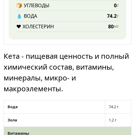
🍞
УГЛЕВОДЫ
0
г
💧️
ВОДА
74.2
г
❤️
ХОЛЕСТЕРИН
80
мг
Кета - пищевая ценность и полный
химический состав, витамины,
минералы, микро- и
макроэлементы.
Вода
74.2 г
Зола
1.2 г
Витамины