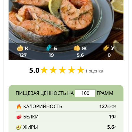
5.0
1
оценка
ПИЩЕВАЯ ЦЕННОСТЬ НА
ГРАММ
🔥
КАЛОРИЙНОСТЬ
127
ккал
🥩
БЕЛКИ
19
г
🥑
ЖИРЫ
5.6
г