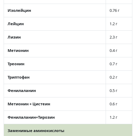
Изолейцин
0.76 г
Лейцин
1.2 г
Лизин
2.3 г
Метионин
0.4 г
Треонин
0.7 г
Триптофан
0.2 г
Фенилаланин
0.5 г
Метионин + Цистеин
0.6 г
Фенилаланин+Тирозин
1.2 г
Заменимые аминокислоты