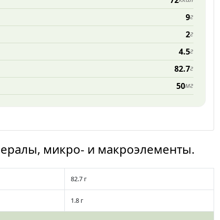
72
9
г
2
г
4.5
г
82.7
г
50
мг
нералы, микро- и макроэлементы.
82.7 г
1.8 г