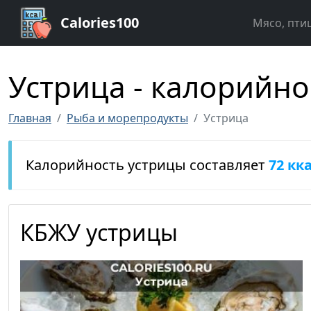
Calories100
Мясо, пти
Устрица - калорийно
Главная
Рыба и морепродукты
Устрица
Калорийность устрицы составляет
72 кк
КБЖУ устрицы