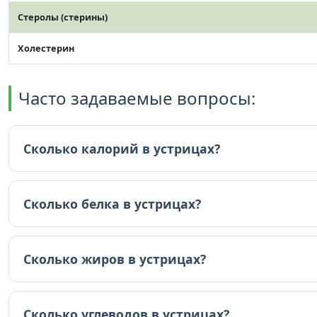
Стеролы (стерины)
Холестерин
Часто задаваемые вопросы:
Сколько калорий в устрицах?
В устрицах 72 ккал (на 100г).
Сколько белка в устрицах?
В устрицах 9 граммов белка (на 100г).
Сколько жиров в устрицах?
В устрицах 2 граммов жиров (на 100г).
Сколько углеводов в устрицах?