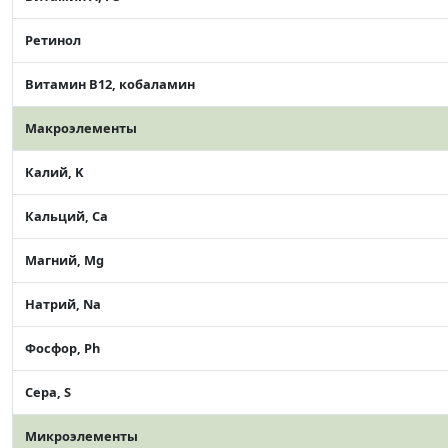
Ретинол
Витамин В12, кобаламин
Макроэлементы
Калий, K
Кальций, Ca
Магний, Mg
Натрий, Na
Фосфор, Ph
Сера, S
Микроэлементы