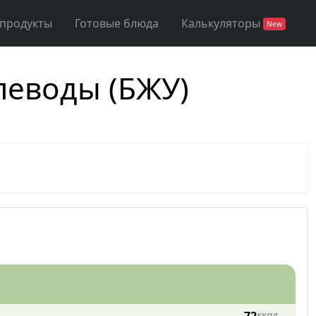
 продукты
Готовые блюда
Калькуляторы
New
глеводы (БЖУ)
ккал