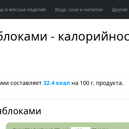
ца и мясные изделия
Вода, соки и напитки
Другие
яблоками - калорийнос
ами составляет
32.4 ккал
на 100 г. продукта.
 яблоками