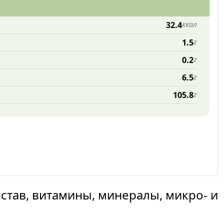
32.4
ккал
1.5
г
0.2
г
6.5
г
105.8
г
остав, витамины, минералы, микро- и