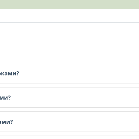
локами?
ами?
а 100г).
ками?
а 100г).