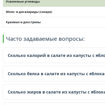
Усвояемые углеводы
Моно- и дисахариды (сахара)
Крахмал и декстрины
Часто задаваемые вопросы:
Сколько калорий в салате из капусты с яб
В салате из капусты с яблоками 32.4 ккал (на 100г).
Сколько белка в салате из капусты с яблок
В салате из капусты с яблоками 1.5 граммов белка (н
Сколько жиров в салате из капусты с ябло
В салате из капусты с яблоками 0.2 граммов жиров (н