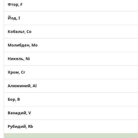
Фтор, F
Йод, I
Кобальт, Co
Молибден, Mo
Никель, Ni
Хром, Cr
Алюминий, Al
Бор, B
Ванадий, V
Рубидий, Rb