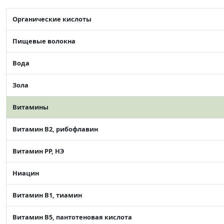
Органические кислоты
Пищевые волокна
Вода
Зола
Витамины
Витамин В2, рибофлавин
Витамин РР, НЭ
Ниацин
Витамин В1, тиамин
Витамин В5, пантотеновая кислота