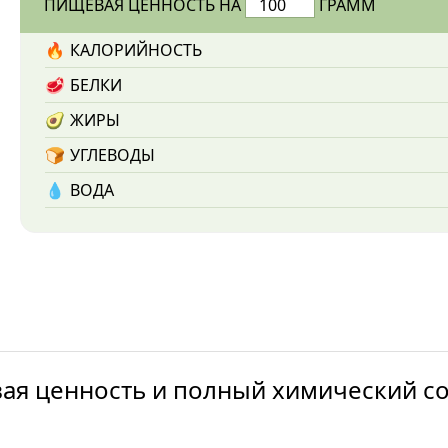
ПИЩЕВАЯ ЦЕННОСТЬ НА
ГРАММ
🔥
КАЛОРИЙНОСТЬ
🥩
БЕЛКИ
🥑
ЖИРЫ
🍞
УГЛЕВОДЫ
💧️
ВОДА
вая ценность и полный химический с