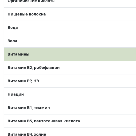
Органические кислоты
Пищевые волокна
Вода
Зола
Витамины
Витамин В2, рибофлавин
Витамин РР, НЭ
Ниацин
Витамин В1, тиамин
Витамин В5, пантотеновая кислота
Витамин В4, холин