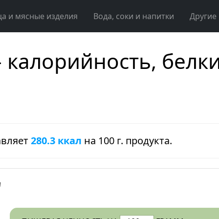
ца и мясные изделия
Вода, соки и напитки
Другие
- калорийность, белк
авляет
280.3 ккал
на 100 г. продукта.
"