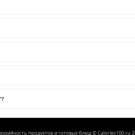
.
0г).
"?
.
лорийность продуктов и готовых блюд © Calories100.ru 2