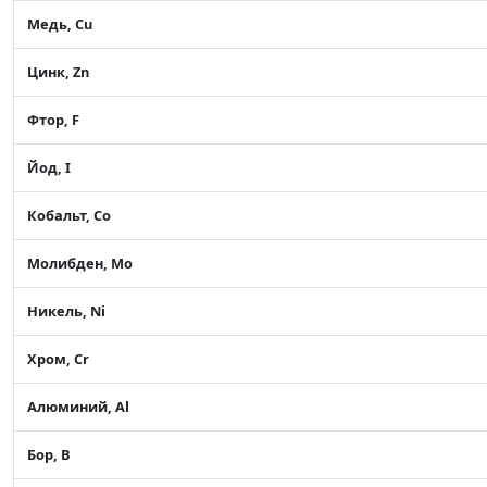
Медь, Cu
Цинк, Zn
Фтор, F
Йод, I
Кобальт, Co
Молибден, Mo
Никель, Ni
Хром, Cr
Алюминий, Al
Бор, B