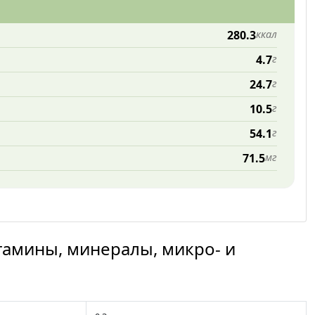
280.3
ккал
4.7
г
24.7
г
10.5
г
54.1
г
71.5
мг
тамины, минералы, микро- и