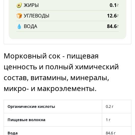
🥑
ЖИРЫ
0.1
г
🍞
УГЛЕВОДЫ
12.6
г
💧️
ВОДА
84.6
г
Морковный сок - пищевая
ценность и полный химический
состав, витамины, минералы,
микро- и макроэлементы.
Органические кислоты
0.2 г
Пищевые волокна
1 г
Вода
84.6 г