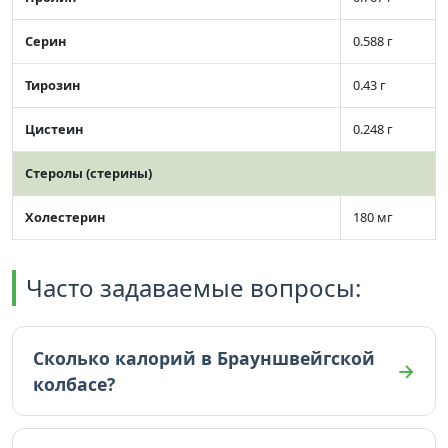
Серин
0.588 г
Тирозин
0.43 г
Цистеин
0.248 г
Стеролы (стерины)
Холестерин
180 мг
Часто задаваемые вопросы:
Сколько калорий в Брауншвейгской
колбасе?
В Брауншвейгской колбасе 327 ккал (на 100г).