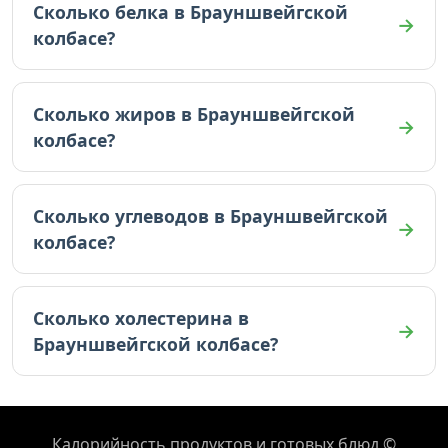
Сколько белка в Брауншвейгской
колбасе?
В Брауншвейгской колбасе 14.5 граммов белка
(на 100г).
Сколько жиров в Брауншвейгской
колбасе?
В Брауншвейгской колбасе 28.5 граммов жиров
(на 100г).
Сколько углеводов в Брауншвейгской
колбасе?
В Брауншвейгской колбасе 3.1 граммов
углеводов (на 100г).
Сколько холестерина в
Брауншвейгской колбасе?
В Брауншвейгской колбасе 180 мг холестерина
(на 100г).
Калорийность продуктов и готовых блюд ©