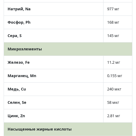
Натрий, Na
977 мг
Фосфор, Ph
168 мг
Сера, S
145 мг
Микроэлементы
Железо, Fe
11.2 мг
Марганец, Mn
0.155 мг
Медь, Cu
240 мкг
Селен, Se
58 мкг
Цинк, Zn
2.81 мг
Насыщенные жирные кислоты