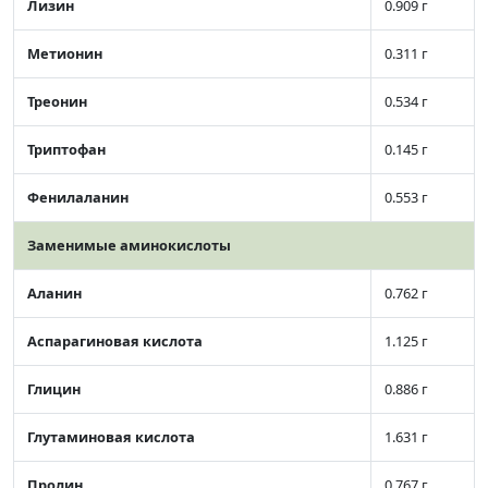
Лизин
0.909 г
Метионин
0.311 г
Треонин
0.534 г
Триптофан
0.145 г
Фенилаланин
0.553 г
Заменимые аминокислоты
Аланин
0.762 г
Аспарагиновая кислота
1.125 г
Глицин
0.886 г
Глутаминовая кислота
1.631 г
Пролин
0.767 г