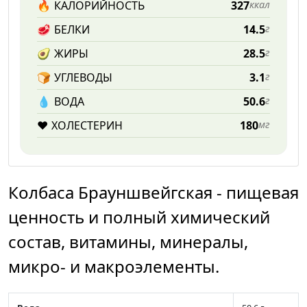
🔥
КАЛОРИЙНОСТЬ
327
ккал
🥩
БЕЛКИ
14.5
г
🥑
ЖИРЫ
28.5
г
🍞
УГЛЕВОДЫ
3.1
г
💧️
ВОДА
50.6
г
❤️
ХОЛЕСТЕРИН
180
мг
Колбаса Брауншвейгская - пищевая
ценность и полный химический
состав, витамины, минералы,
микро- и макроэлементы.