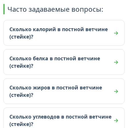
Часто задаваемые вопросы:
Сколько калорий в постной ветчине
(стейке)?
В постной ветчине (стейке) 122 ккал (на 100г).
Сколько белка в постной ветчине
(стейке)?
В постной ветчине (стейке) 19.56 граммов белка
(на 100г).
Сколько жиров в постной ветчине
(стейке)?
В постной ветчине (стейке) 4.25 граммов жиров
(на 100г).
Сколько углеводов в постной ветчине
(стейке)?