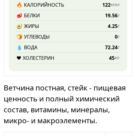
🔥
КАЛОРИЙНОСТЬ
122
ккал
🥩
БЕЛКИ
19.56
г
🥑
ЖИРЫ
4.25
г
🍞
УГЛЕВОДЫ
0
г
💧️
ВОДА
72.24
г
❤️
ХОЛЕСТЕРИН
45
мг
Ветчина постная, стейк - пищевая
ценность и полный химический
состав, витамины, минералы,
микро- и макроэлементы.