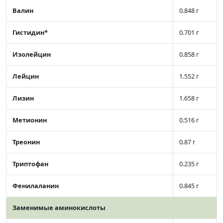
Валин
0.848 г
Гистидин*
0.701 г
Изолейцин
0.858 г
Лейцин
1.552 г
Лизин
1.658 г
Метионин
0.516 г
Треонин
0.87 г
Триптофан
0.235 г
Фенилаланин
0.845 г
Заменимые аминокислоты