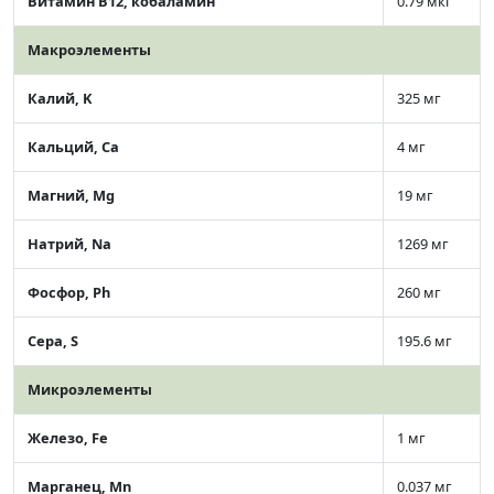
Витамин В12, кобаламин
0.79 мкг
Макроэлементы
Калий, K
325 мг
Кальций, Ca
4 мг
Магний, Mg
19 мг
Натрий, Na
1269 мг
Фосфор, Ph
260 мг
Сера, S
195.6 мг
Микроэлементы
Железо, Fe
1 мг
Марганец, Mn
0.037 мг