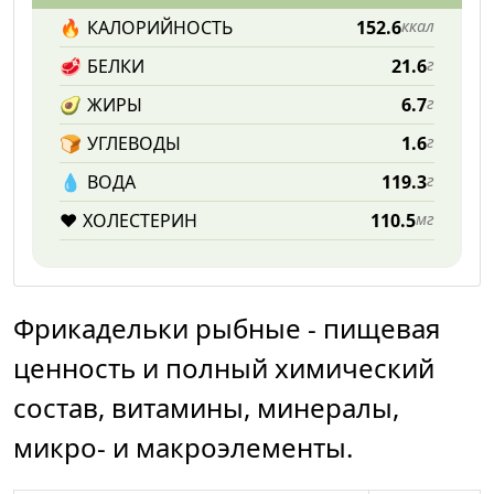
🔥
КАЛОРИЙНОСТЬ
152.6
ккал
🥩
БЕЛКИ
21.6
г
🥑
ЖИРЫ
6.7
г
🍞
УГЛЕВОДЫ
1.6
г
💧️
ВОДА
119.3
г
❤️
ХОЛЕСТЕРИН
110.5
мг
Фрикадельки рыбные - пищевая
ценность и полный химический
состав, витамины, минералы,
микро- и макроэлементы.