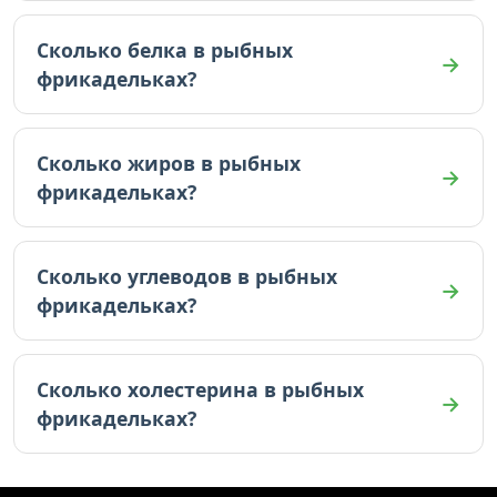
В рыбных фрикадельках 152.6 ккал (на 100г).
Сколько белка в рыбных
фрикадельках?
В рыбных фрикадельках 21.6 граммов белка (на
100г).
Сколько жиров в рыбных
фрикадельках?
В рыбных фрикадельках 6.7 граммов жиров (на
100г).
Сколько углеводов в рыбных
фрикадельках?
В рыбных фрикадельках 1.6 граммов углеводов
(на 100г).
Сколько холестерина в рыбных
фрикадельках?
В рыбных фрикадельках 110.5 мг холестерина
(на 100г).