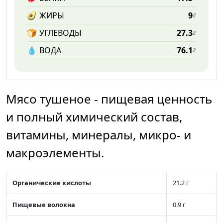
🥑
ЖИРЫ
9
г
🍞
УГЛЕВОДЫ
27.3
г
💧️
ВОДА
76.1
г
Мясо тушеное - пищевая ценность
и полный химический состав,
витамины, минералы, микро- и
макроэлементы.
Органические кислоты
21.2 г
Пищевые волокна
0.9 г