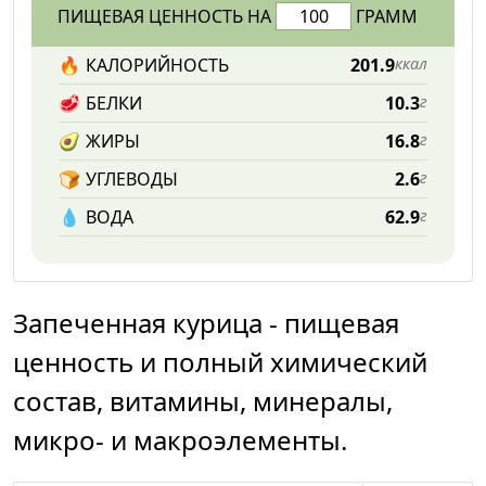
ПИЩЕВАЯ ЦЕННОСТЬ НА
ГРАММ
🔥
КАЛОРИЙНОСТЬ
201.9
ккал
🥩
БЕЛКИ
10.3
г
🥑
ЖИРЫ
16.8
г
🍞
УГЛЕВОДЫ
2.6
г
💧️
ВОДА
62.9
г
Запеченная курица - пищевая
ценность и полный химический
состав, витамины, минералы,
микро- и макроэлементы.