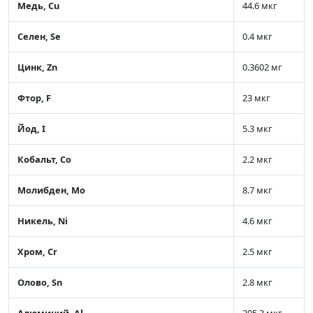
Медь, Cu
44.6 мкг
Селен, Se
0.4 мкг
Цинк, Zn
0.3602 мг
Фтор, F
23 мкг
Йод, I
5.3 мкг
Кобальт, Co
2.2 мкг
Молибден, Mo
8.7 мкг
Никель, Ni
4.6 мкг
Хром, Cr
2.5 мкг
Олово, Sn
2.8 мкг
Алюминий, Al
205.3 мкг