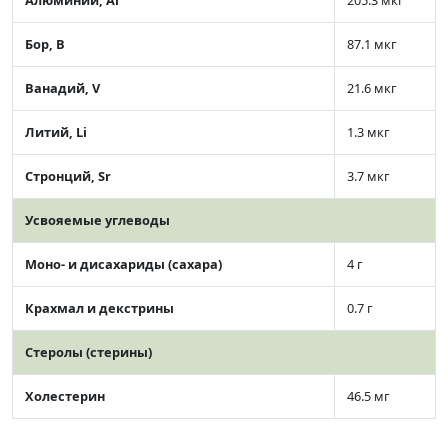
Бор, B
87.1 мкг
Ванадий, V
21.6 мкг
Литий, Li
1.3 мкг
Стронций, Sr
3.7 мкг
Усвояемые углеводы
Моно- и дисахариды (сахара)
4 г
Крахмал и декстрины
0.7 г
Стеролы (стерины)
Холестерин
46.5 мг