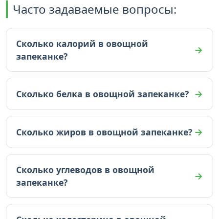
Часто задаваемые вопросы:
Сколько калорий в овощной
запеканке?
В овощной запеканке 90 ккал (на 100г).
Сколько белка в овощной запеканке?
В овощной запеканке 3 граммов белка (на 100г).
Сколько жиров в овощной запеканке?
В овощной запеканке 6.7 граммов жиров (на
100г).
Сколько углеводов в овощной
запеканке?
В овощной запеканке 4.8 граммов углеводов
(на 100г).