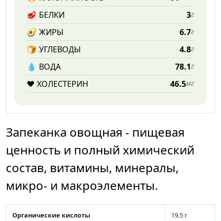
🥩
БЕЛКИ
3
г
🥑
ЖИРЫ
6.7
г
🍞
УГЛЕВОДЫ
4.8
г
💧️
ВОДА
78.1
г
❤️
ХОЛЕСТЕРИН
46.5
мг
Запеканка овощная - пищевая
ценность и полный химический
состав, витамины, минералы,
микро- и макроэлементы.
Органические кислоты
19.5 г