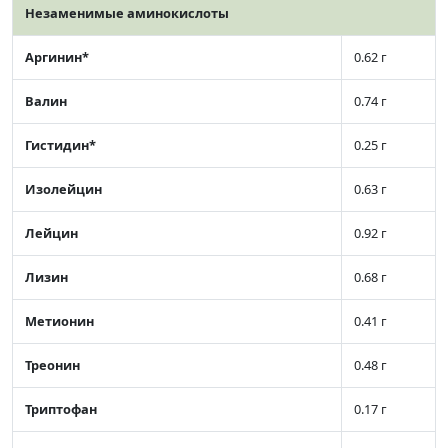
Незаменимые аминокислоты
Аргинин*
0.62 г
Валин
0.74 г
Гистидин*
0.25 г
Изолейцин
0.63 г
Лейцин
0.92 г
Лизин
0.68 г
Метионин
0.41 г
Треонин
0.48 г
Триптофан
0.17 г