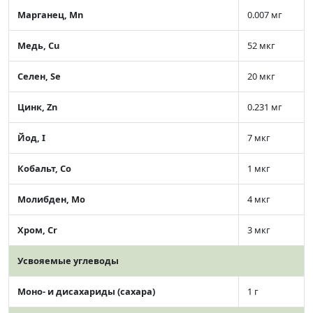
Марганец, Mn
0.007 мг
Медь, Cu
52 мкг
Селен, Se
20 мкг
Цинк, Zn
0.231 мг
Йод, I
7 мкг
Кобальт, Co
1 мкг
Молибден, Mo
4 мкг
Хром, Cr
3 мкг
Усвояемые углеводы
Моно- и дисахариды (сахара)
1 г