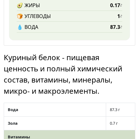
🥑
ЖИРЫ
0.17
г
🍞
УГЛЕВОДЫ
1
г
💧️
ВОДА
87.3
г
Куриный белок - пищевая
ценность и полный химический
состав, витамины, минералы,
микро- и макроэлементы.
Вода
87.3 г
Зола
0.7 г
Витамины